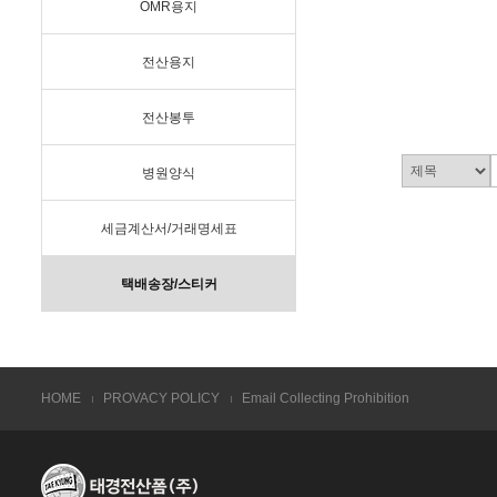
OMR용지
전산용지
전산봉투
병원양식
세금계산서/거래명세표
택배송장/스티커
HOME
PROVACY POLICY
Email Collecting Prohibition