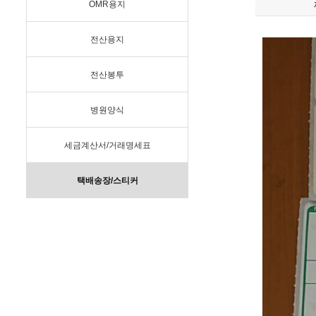
OMR용지
전산용지
전산봉투
병원양식
세금계산서/거래명세표
택배송장/스티커