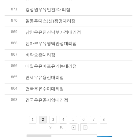
871
강성원우유인천2대리점
870
일동후디스(신)광명대리점
869
남양우유안산남부가정대리점
868
덴마크우유평택안성대리점
867
비락송촌대리점
866
매일우유마포유기농대리점
865
연세우유용산대리점
864
건국우유수미대리점
863
건국우유곤지암대리점
1
2
3
4
5
6
7
8
9
10