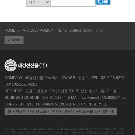
HOME
PROVACY POLICY
Email Collecting Prohibition
ADMIN
COMPANY : 태경전산폼 주식회사 , OWNER : 권순모 , TEL : 02-2026-6277 ,
FAX : 02-2026-6281
ADDRESS : 금천구 벚꽃로 286 (가산동 60-15) 삼성리더스타워 711호
BUSINESS LICENSE : 108-81-18894, E-MAIL : taekyung35@bill36524.com
COPYRIGHT (c) . Tae Kyong Co. Ltd, ALL RIGHTS RESERVED.
본 사이트에 사용 된 모든 이미지와 내용의 무단도용을 금지 합니다.
We have created a awesome theme Far far away, behind the word mountains, far
from the countries Vokalia and Consonantia, there live the blind texts.Far far away,