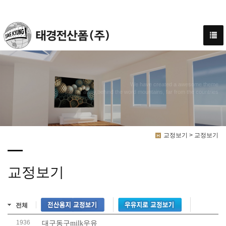
We have created a awesome theme
Far far away,behind the word mountains, far from the countries
교정보기 > 교정보기
교정보기
전체
1936
대구동구milk우유