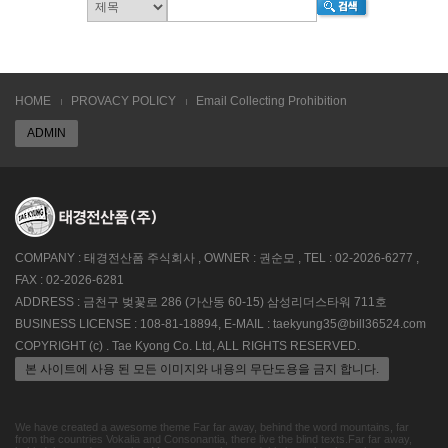
HOME
PROVACY POLICY
Email Collecting Prohibition
ADMIN
COMPANY : 태경전산폼 주식회사 , OWNER : 권순모 , TEL : 02-2026-6277 ,
FAX : 02-2026-6281
ADDRESS : 금천구 벚꽃로 286 (가산동 60-15) 삼성리더스타워 711호
BUSINESS LICENSE : 108-81-18894, E-MAIL : taekyung35@bill36524.com
COPYRIGHT (c) . Tae Kyong Co. Ltd, ALL RIGHTS RESERVED.
본 사이트에 사용 된 모든 이미지와 내용의 무단도용을 금지 합니다.
We have created a awesome theme Far far away, behind the word mountains, far
from the countries Vokalia and Consonantia, there live the blind texts.Far far away,