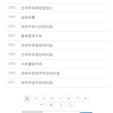
1935
건국우유화성영업소
1934
삼송유통
1933
연세우유서산대리점
1932
충북중부우유
1931
연세우유창녕대리점
1930
건국우유경안대리점
1929
서초웰빙우유
1928
연세우유전주덕진대리점
1927
대덕유성우유대리점
1
2
3
4
5
6
7
8
9
10